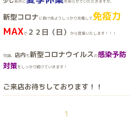
少し
長めに
を取らせていただきますが、
免疫力
新型コロナ
に負けぬようしっかり充電して
MAX
２２日（日）
で
から営業いたします！！！
新型コロナウイルス
感染予防
店内
勿論、
も
の
対策
をしっかり続けていきます！
ご来店お待ちしております！！
1