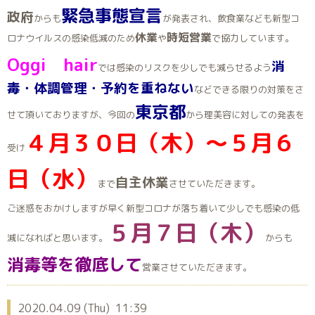
緊急事態宣言
政府
からも
が発表され、飲食業なども新型コ
休業
時短営業
ロナウイルスの感染低減のため
や
で協力しています。
Oggi hair
消
では感染のリスクを少しでも減らせるよう
毒・体調管理・予約を重ねない
などできる限りの対策をさ
東京都
せて頂いておりますが、今回の
から理美容に対しての発表を
４月３０日（木）～５月６
受け
日（水）
自主休業
まで
させていただきます。
ご迷惑をおかけしますが早く新型コロナが落ち着いて少しでも感染の低
５月７日（木）
減になればと思います。
からも
消毒等を徹底して
営業させていただきます。
2020.04.09 (Thu) 11:39