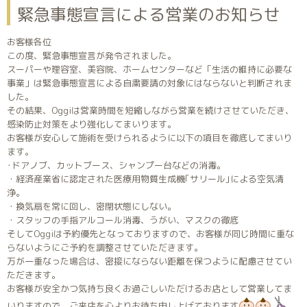
緊急事態宣言による営業のお知らせ
お客様各位
この度、緊急事態宣言が発令されました。
スーパーや理容室、美容院、ホームセンターなど「生活の維持に必要な
事業」は緊急事態宣言による自粛要請の対象にはならないと判断されま
した。
その結果、Oggiは営業時間を短縮しながら営業を続けさせていただき、
感染防止対策をより強化してまいります。
お客様が安心して施術を受けられるように以下の項目を徹底してまいり
ます。
･ドアノブ、カットブース、シャンプー台などの消毒。
・経済産業省に認定された医療用物質生成機｢サリール｣による空気清
浄。
・換気扇を常に回し、密閉状態にしない。
・スタッフの手指アルコール消毒、うがい、マスクの徹底
そしてOggiは予約優先となっておりますので、お客様が同じ時間に重な
らないようにご予約を調整させていただきます。
万が一重なった場合は、密接にならない距離を保つように配慮させてい
ただきます。
お客様が安全かつ気持ち良くお過ごしいただけるお店として営業してま
いりますので、ご来店を心よりお待ち申し上げております