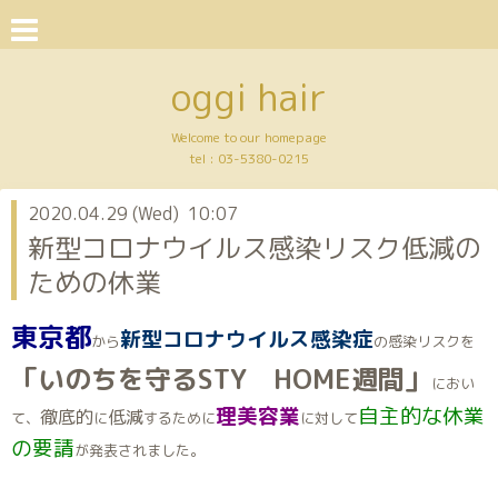
oggi hair
Welcome to our homepage
tel :
03-5380-0215
2020.04.29 (Wed) 10:07
新型コロナウイルス感染リスク低減の
ための休業
東京都
新型コロナウイルス感染症
から
の感染リスクを
「いのちを守るSTY HOME週間」
におい
理美容業
自主的な休業
徹底的
低減
て、
に
するために
に対して
の要請
が発表されました。